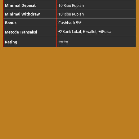
Minimal Deposit
10 Ribu Rupiah
Minimal Withdraw
10 Ribu Rupiah
Bonus
Cashback 5%
💳Bank Lokal, E-wallet, 📲Pulsa
Metode Transaksi
⭐⭐⭐⭐
Rating