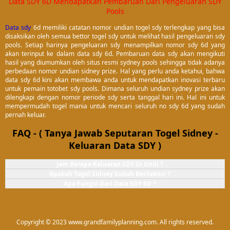
Data SDY 6D Mendapatkan Pembaruan Dari Pengeluaran SDY
Pools
Data sdy
6d memiliki catatan nomor undian togel sdy terlengkap yang bisa
disaksikan oleh semua bettor togel sdy untuk melihat hasil pengeluaran sdy
pools. Setiap harinya pengeluaran sdy menampilkan nomor sdy 6d yang
akan terinput ke dalam data sdy 6d. Pembaruan data sdy akan mengikuti
hasil yang diumumkan oleh situs resmi sydney pools sehingga tidak adanya
perbedaan nomor undian sidney prize. Hal yang perlu anda ketahui, bahwa
data sdy 6d kini akan membawa anda untuk mendapatkan inovasi terbaru
untuk pemain totobet sdy pools. Dimana seluruh undian sydney prize akan
dilengkapi dengan nomor periode sdy serta tanggal hari ini. Hal ini untuk
mempermudah togel mania untuk mencari seluruh no sdy 6d yang sudah
pernah keluar.
FAQ - ( Tanya Jawab Seputaran Togel Sidney -
Keluaran Data SDY )
Jam Berapa Keluaran SDY Di Undi ?
Apakah Togel Sidney Sudah Berlisensi ?
Apa Fungsi Dari Data SDY 6D ?
Copyright © 2023 www.grandfamilyplanning.com. All rights reserved.