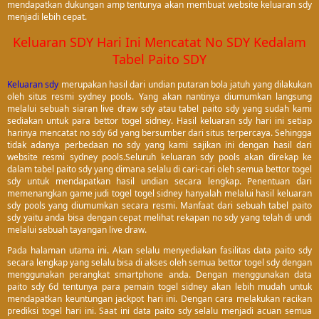
mendapatkan dukungan amp tentunya akan membuat website keluaran sdy
menjadi lebih cepat.
Keluaran SDY Hari Ini Mencatat No SDY Kedalam
Tabel Paito SDY
Keluaran sdy
merupakan hasil dari undian putaran bola jatuh yang dilakukan
oleh situs resmi sydney pools. Yang akan nantinya diumumkan langsung
melalui sebuah siaran live draw sdy atau tabel paito sdy yang sudah kami
sediakan untuk para bettor togel sidney. Hasil keluaran sdy hari ini setiap
harinya mencatat no sdy 6d yang bersumber dari situs terpercaya. Sehingga
tidak adanya perbedaan no sdy yang kami sajikan ini dengan hasil dari
website resmi sydney pools.Seluruh keluaran sdy pools akan direkap ke
dalam tabel paito sdy yang dimana selalu di cari-cari oleh semua bettor togel
sdy untuk mendapatkan hasil undian secara lengkap. Penentuan dari
memenangkan game judi togel togel sidney hanyalah melalui hasil keluaran
sdy pools yang diumumkan secara resmi. Manfaat dari sebuah tabel paito
sdy yaitu anda bisa dengan cepat melihat rekapan no sdy yang telah di undi
melalui sebuah tayangan live draw.
Pada halaman utama ini. Akan selalu menyediakan fasilitas data paito sdy
secara lengkap yang selalu bisa di akses oleh semua bettor togel sdy dengan
menggunakan perangkat smartphone anda. Dengan menggunakan data
paito sdy 6d tentunya para pemain togel sidney akan lebih mudah untuk
mendapatkan keuntungan jackpot hari ini. Dengan cara melakukan racikan
prediksi togel hari ini. Saat ini data paito sdy selalu menjadi acuan semua